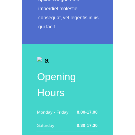
imperdiet molestie
consequat, vel legentis in iis
qui facit
Opening
Hours
Monday - Friday
8.00-17.00
Saturday
9.30-17.30