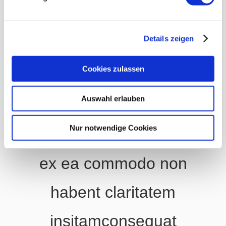
Details zeigen
Gallery of Our Clinic
Cookies zulassen
Exerci tation
Auswahl erlauben
ullamcorper suscipit
Nur notwendige Cookies
lobortis nisl ut aliquip
ex ea commodo non
habent claritatem
insitamconsequat