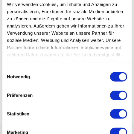
Wir verwenden Cookies, um Inhalte und Anzeigen zu
gravida nibh vel velit
personalisieren, Funktionen für soziale Medien anbieten
auctor aliquet. Aenean
zu können und die Zugriffe auf unsere Website zu
sollicitudi
analysieren. Außerdem geben wir Informationen zu Ihrer
Verwendung unserer Website an unsere Partner für
soziale Medien, Werbung und Analysen weiter. Unsere
General Surgery
Partner führen diese Informationen möglicherweise mit
weiteren Daten zusammen, die Sie ihnen bereitgestellt
Lorem ipsum dolor sit
haben oder die sie im Rahmen Ihrer Nutzung der Dienste
amet, cons ectetuer. Proin
gesammelt haben.
Einwilligungsauswahl
gravida nibh vel velit
Notwendig
auctor aliquet. Aenean
sollicitudi
Präferenzen
Statistiken
Marketing