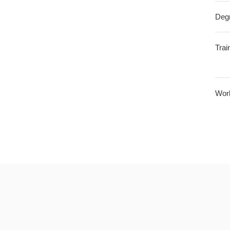
Deg
Trai
Wor