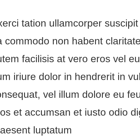
erci tation ullamcorper suscipit l
a commodo non habent claritat
tem facilisis at vero eros vel e
m iriure dolor in hendrerit in vu
nsequat, vel illum dolore eu feug
os et accumsan et iusto odio di
raesent luptatum