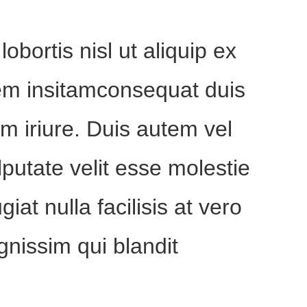
obortis nisl ut aliquip ex
em insitamconsequat duis
um iriure. Duis autem vel
lputate velit esse molestie
iat nulla facilisis at vero
gnissim qui blandit