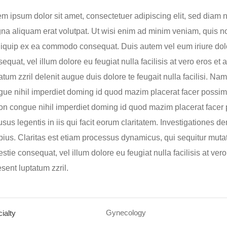
m ipsum dolor sit amet, consectetuer adipiscing elit, sed diam
a aliquam erat volutpat. Ut wisi enim ad minim veniam, quis nost
liquip ex ea commodo consequat. Duis autem vel eum iriure dolor
equat, vel illum dolore eu feugiat nulla facilisis at vero eros e
atum zzril delenit augue duis dolore te feugait nulla facilisi. Na
ue nihil imperdiet doming id quod mazim placerat facer possim
on congue nihil imperdiet doming id quod mazim placerat facer 
usus legentis in iis qui facit eorum claritatem. Investigationes d
ius. Claritas est etiam processus dynamicus, qui sequitur muta
stie consequat, vel illum dolore eu feugiat nulla facilisis at ver
sent luptatum zzril.
Gynecology
ialty