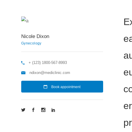
Ex
e
Nicole Dixon
Gynecology
au
+ (123) 1800-567-8993
eu
ndixon@mediclinic.com
co
Book appointment
er
p