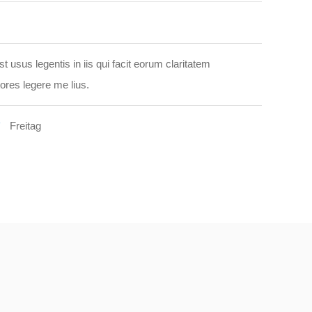
t usus legentis in iis qui facit eorum claritatem
ores legere me lius.
Freitag