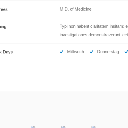
M.D. of Medicine
rees
Typi non habent claritatem insitam; es
ning
investigationes demonstraverunt lect
Mittwoch
Donnerstag
k Days