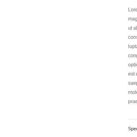
Lore
magn
ut a
cons
lupt
cong
opti
est 
saep
mole
prae
Spec