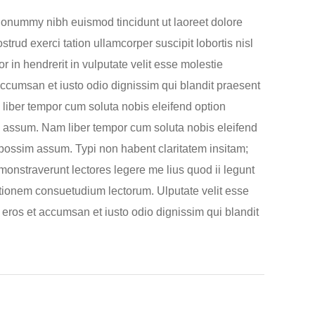
 nonummy nibh euismod tincidunt ut laoreet dolore
rud exerci tation ullamcorper suscipit lobortis nisl
 in hendrerit in vulputate velit esse molestie
t accumsan et iusto odio dignissim qui blandit praesent
m liber tempor cum soluta nobis eleifend option
 assum. Nam liber tempor cum soluta nobis eleifend
possim assum. Typi non habent claritatem insitam;
emonstraverunt lectores legere me lius quod ii legunt
tionem consuetudium lectorum. Ulputate velit esse
o eros et accumsan et iusto odio dignissim qui blandit