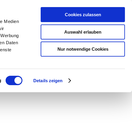
Cookies zulassen
le Medien
Home
News
Emergencies
ir
Auswahl erlauben
, Werbung
ren Daten
Nur notwendige Cookies
ienste
g
Details zeigen