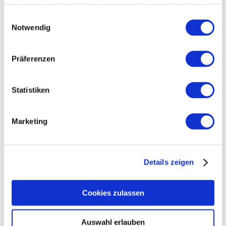
laboris. Exerci tation suscipit lobortis.
haben oder die sie im Rahmen Ihrer Nutzung der Dienste
gesammelt haben.
Einwilligungsauswahl
Notwendig
Lorem ipsum dolor sit amet, consectetur
Präferenzen
adipiscing elit, sed do eiusmod tempor
incididunt ut labore et dolore magna
Statistiken
aliqua. Ut enim ad minim veniam, quis
nostrud exercitation ullamco
Marketing
laboris. Exerci tation suscipit lobortis.
Details zeigen
Separator
With Text
Cookies zulassen
Separator With Text
Auswahl erlauben