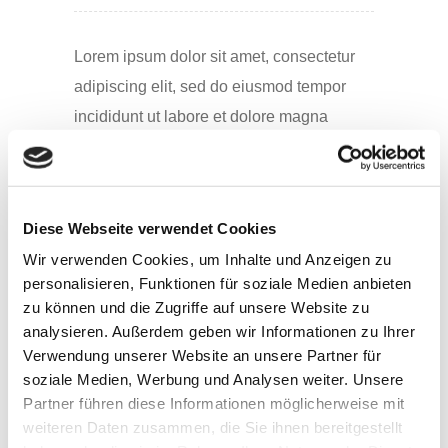
Lorem ipsum dolor sit amet, consectetur
adipiscing elit, sed do eiusmod tempor
incididunt ut labore et dolore magna
aliqua. Ut enim ad minim veniam, quis
nostrud exercitation ullamco
laboris. Exerci tation suscipit lobortis.
Diese Webseite verwendet Cookies
Wir verwenden Cookies, um Inhalte und Anzeigen zu
personalisieren, Funktionen für soziale Medien anbieten
Lorem ipsum dolor sit amet, consectetur
zu können und die Zugriffe auf unsere Website zu
adipiscing elit, sed do eiusmod tempor
analysieren. Außerdem geben wir Informationen zu Ihrer
Verwendung unserer Website an unsere Partner für
incididunt ut labore et dolore magna
soziale Medien, Werbung und Analysen weiter. Unsere
aliqua. Ut enim ad minim veniam, quis
Partner führen diese Informationen möglicherweise mit
nostrud exercitation ullamco
weiteren Daten zusammen, die Sie ihnen bereitgestellt