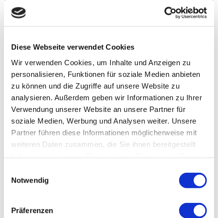
Diese Webseite verwendet Cookies
Wir verwenden Cookies, um Inhalte und Anzeigen zu
Maxillofacial Care
personalisieren, Funktionen für soziale Medien anbieten
zu können und die Zugriffe auf unsere Website zu
analysieren. Außerdem geben wir Informationen zu Ihrer
Ut wisi enim ad minim veniam, quis laore est usus
Verwendung unserer Website an unsere Partner für
soziale Medien, Werbung und Analysen weiter. Unsere
legentis in iis qui facit eorum nostrud exerci tation ulm
Partner führen diese Informationen möglicherweise mit
hedi corper turet suscipit lobortis nisl aliquip legentis
weiteren Daten zusammen, die Sie ihnen bereitgestellt
haben oder die sie im Rahmen Ihrer Nutzung der Dienste
gesammelt haben.
Einwilligungsauswahl
Learn More
Notwendig
Präferenzen