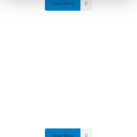
Read More
Inspiring Better Health
Ut wisi enim ad minim veniam, quis laore est usus
legentis in iis qui facit eorum nostrud qui facit eorum
claritatem exerci tation ulm hedi corper turet suscipit
fabellas indoctum graeco fabellas indoctum nisl
aliquip
Read More