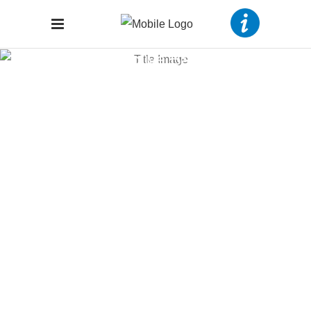
Interactive Banner
Adhesive Dentistry
Ut wisi enim ad minim veniam, quis laore est usus
legentis in iis qui facit eorum nostrud exerci tation ulm
hedi corper turet suscipit lobortis nisl aliquip legentis