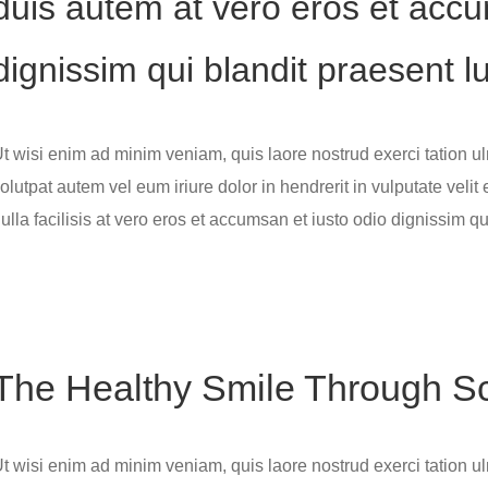
duis autem at vero eros et accu
dignissim qui blandit praesent l
t wisi enim ad minim veniam, quis laore nostrud exerci tation ulm 
olutpat autem vel eum iriure dolor in hendrerit in vulputate velit
ulla facilisis at vero eros et accumsan et iusto odio dignissim qu
The Healthy Smile Through Sci
t wisi enim ad minim veniam, quis laore nostrud exerci tation ulm 