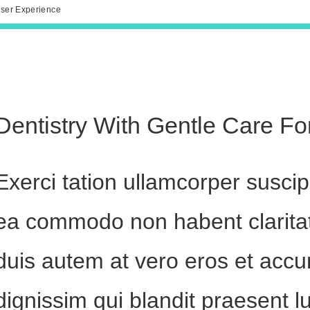
ser Experience
Dentistry With Gentle Care Fo
Exerci tation ullamcorper suscipit
ea commodo non habent clarita
duis autem at vero eros et accu
dignissim qui blandit praesent l