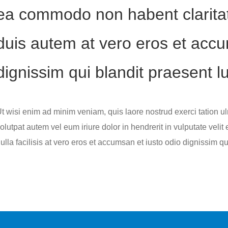
ea commodo non habent clarita
duis autem at vero eros et accu
dignissim qui blandit praesent l
t wisi enim ad minim veniam, quis laore nostrud exerci tation ulm 
olutpat autem vel eum iriure dolor in hendrerit in vulputate velit
ulla facilisis at vero eros et accumsan et iusto odio dignissim qu