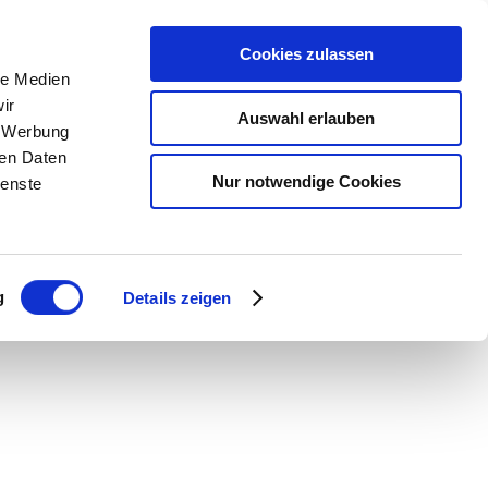
Cookies zulassen
le Medien
Home
News
Emergencies
ir
Auswahl erlauben
, Werbung
ren Daten
Nur notwendige Cookies
ienste
g
Details zeigen