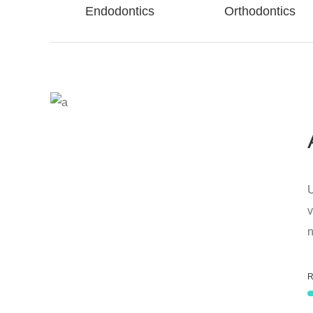
Endodontics
Orthodontics
U
v
n
R