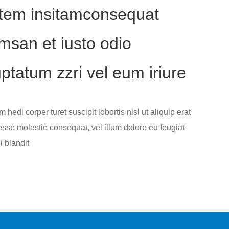
tem insitamconsequat
msan et iusto odio
uptatum zzri vel eum iriure
hedi corper turet suscipit lobortis nisl ut aliquip erat
 esse molestie consequat, vel illum dolore eu feugiat
i blandit