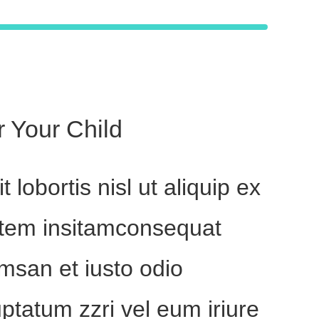
r Your Child
 lobortis nisl ut aliquip ex
tem insitamconsequat
msan et iusto odio
uptatum zzri vel eum iriure