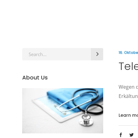
Search
16. Oktobe
for:
Tel
About Us
Wegen de
Erkältun
Learn m