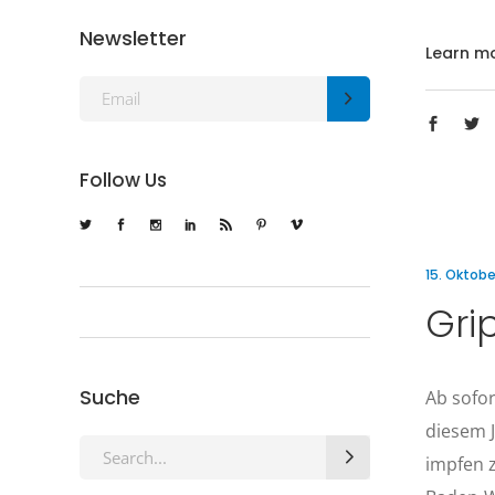
Newsletter
Learn m
Follow Us
15. Oktobe
Gri
Suche
Ab sofor
diesem 
Search
impfen z
for: