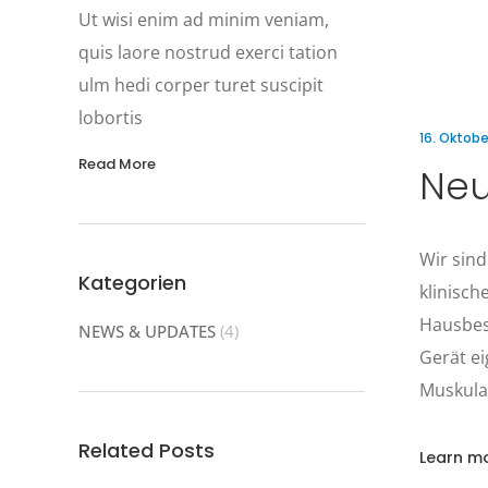
Ut wisi enim ad minim veniam,
quis laore nostrud exerci tation
ulm hedi corper turet suscipit
lobortis
16. Oktobe
Read More
Neu
Wir sind
Kategorien
klinisch
Hausbes
NEWS & UPDATES
(4)
Gerät e
Muskula
Related Posts
Learn m