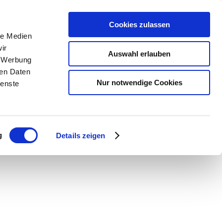
Cookies zulassen
le Medien
ome
News
Emergencies
ir
Auswahl erlauben
, Werbung
ren Daten
Nur notwendige Cookies
ienste
g
Details zeigen