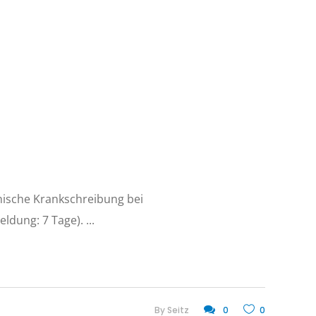
onische Krankschreibung bei
eldung: 7 Tage).
By
Seitz
0
0